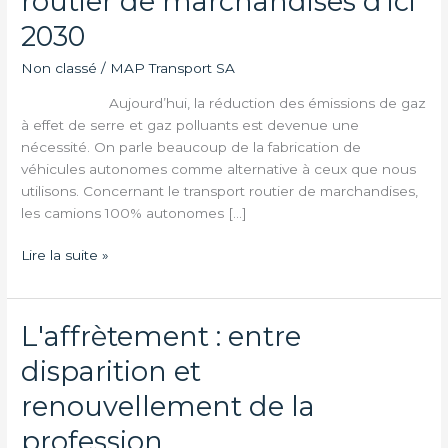
routier de marchandises d’ici
moteurs
2030
de
la
Non classé
/
MAP Transport SA
révolution
Aujourd’hui, la réduction des émissions de gaz
du
à effet de serre et gaz polluants est devenue une
transport
nécessité. On parle beaucoup de la fabrication de
routier
véhicules autonomes comme alternative à ceux que nous
de
utilisons. Concernant le transport routier de marchandises,
marchandises
les camions 100% autonomes […]
d’ici
2030
Lire la suite »
L'affrètement : entre
L'affrètement
:
disparition et
entre
disparition
renouvellement de la
et
profession
renouvellement