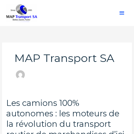
Aller
Men
au
contenu
princ
MAP Transport SA
Les camions 100%
Les
camions
autonomes : les moteurs de
100%
autonomes
la révolution du transport
:
les