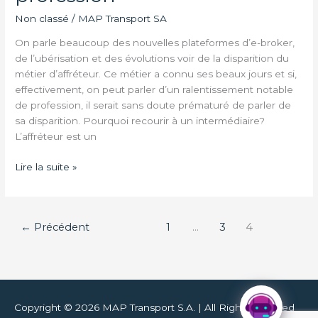
de
Non classé
/
MAP Transport SA
la
profession
On parle beaucoup des nouvelles plateformes d’e-broker,
de l’ubérisation et des évolutions voir de la disparition du
métier d’affréteur. Ce métier a connu ses beaux jours et si,
effectivement, on peut parler d’un ralentissement notable
de profession, il serait sans doute prématuré de parler de
sa disparition. Pourquoi recourir à un intermédiaire?
L’affréteur est un
Lire la suite »
←
Précédent
1
…
3
4
Copyright © 2026
MAP Transport S.A.
| All Right Reserved