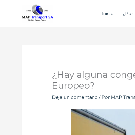
Ir
al
Inicio
¿Por 
contenido
¿Hay alguna conges
Europeo?
Deja un comentario
/ Por
MAP Trans