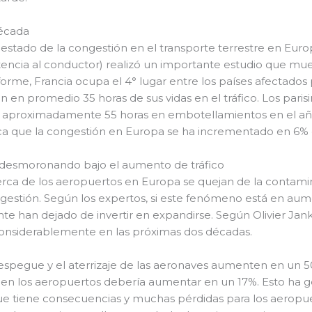
década
estado de la congestión en el transporte terrestre en Europ
istencia al conductor) realizó un importante estudio que mue
rme, Francia ocupa el 4° lugar entre los países afectados 
 en promedio 35 horas de sus vidas en el tráfico. Los parisi
 aproximadamente 55 horas en embotellamientos en el año 
ica que la congestión en Europa se ha incrementado en 6% 
 desmoronando bajo el aumento de tráfico
rca de los aeropuertos en Europa se quejan de la contami
ngestión. Según los expertos, si este fenómeno está en au
te han dejado de invertir en expandirse. Según Olivier Jan
considerablemente en las próximas dos décadas.
despegue y el aterrizaje de las aeronaves aumenten en un 
s en los aeropuertos debería aumentar en un 17%. Esto ha 
 tiene consecuencias y muchas pérdidas para los aeropue