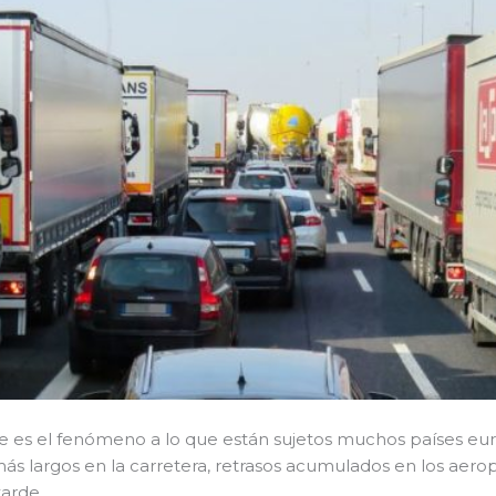
re es el fenómeno a lo que están sujetos muchos países e
ás largos en la carretera, retrasos acumulados en los aero
arde.