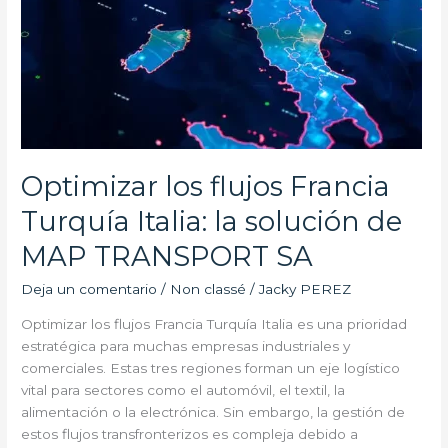
flujos
Francia
Turquía
Italia:
la
solución
de
MAP
Optimizar los flujos Francia
TRANSPORT
SA
Turquía Italia: la solución de
MAP TRANSPORT SA
Deja un comentario
/
Non classé
/
Jacky PEREZ
Optimizar los flujos Francia Turquía Italia es una prioridad
estratégica para muchas empresas industriales y
comerciales. Estas tres regiones forman un eje logístico
vital para sectores como el automóvil, el textil, la
alimentación o la electrónica. Sin embargo, la gestión de
estos flujos transfronterizos es compleja debido a