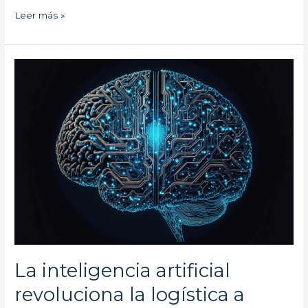
Leer más »
La
inteligencia
artificial
revoluciona
la
logística
a
medida:
optimiza
tu
cadena
de
suministro
La inteligencia artificial
revoluciona la logística a