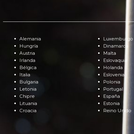
Alemania
Luxemburgo
Hungría
Dinamarca
Austria
Malta
Irlanda
Eslovaquia
Bélgica
Holanda
Italia
Eslovenia
Bulgaria
Polonia
Letonia
Portugal
Chipre
España
Lituania
Estonia
Croacia
Reino Unido