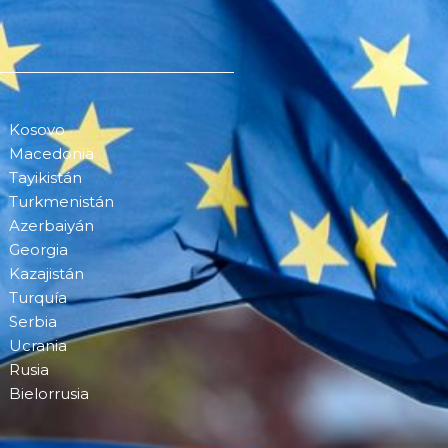
Kosovo
Macedonia
Tayikistán
Turkmenistán
Azerbaiyán
Georgia
Kazajistán
Turquía
Serbia
Ucrania
Rusia
Bielorrusia