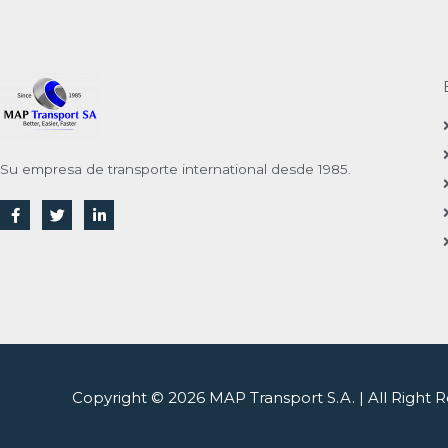
Su empresa de transporte international desde 1985.
F
T
L
a
w
i
c
i
n
e
t
k
b
t
e
o
e
d
o
r
i
k
n
Copyright © 2026
MAP Transport S.A.
| All Right 