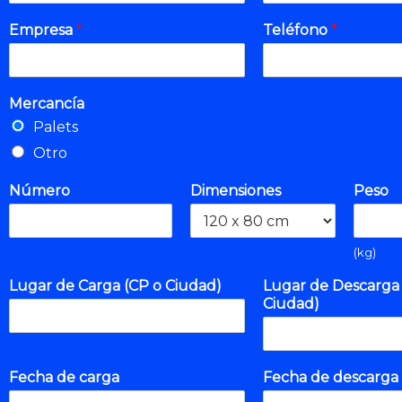
Empresa
*
Teléfono
*
Mercancía
Palets
Otro
Número
Dimensiones
Peso
(kg)
Lugar de Carga (CP o Ciudad)
Lugar de Descarga 
Ciudad)
Fecha de carga
Fecha de descarga