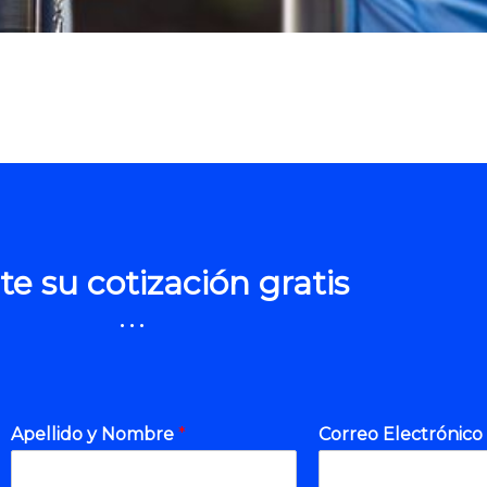
ite su cotización gratis
...
Apellido y Nombre
*
Correo Electrónico